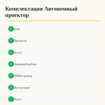
Комплектация Автономный
проектор
Кейс
1
Проектор
2
Чехол
3
Зарядный кабель
4
HDMI провод
5
Инструкция
6
Пульт
7