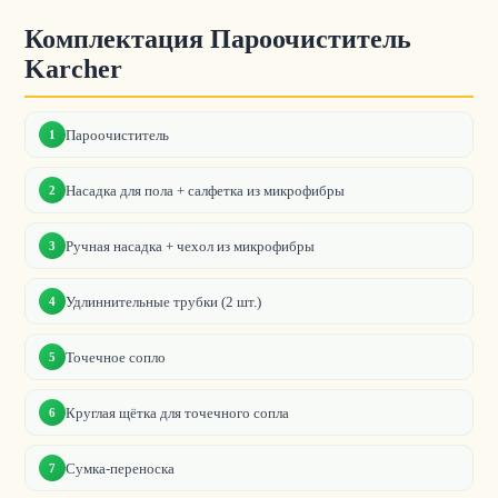
Комплектация Пароочиститель
Karcher
Пароочиститель
1
Насадка для пола + салфетка из микрофибры
2
Ручная насадка + чехол из микрофибры
3
Удлиннительные трубки (2 шт.)
4
Точечное сопло
5
Круглая щётка для точечного сопла
6
Сумка-переноска
7