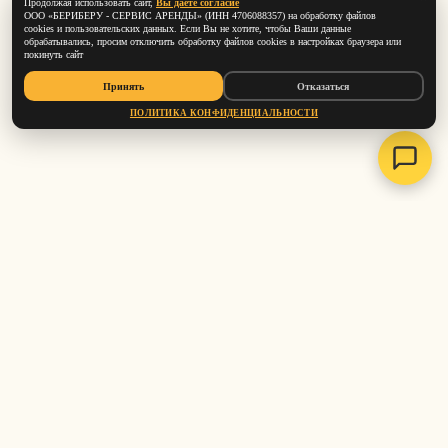
Продолжая использовать сайт,
Вы даете согласие
ООО «БЕРИБЕРУ ‑ СЕРВИС АРЕНДЫ» (ИНН 4706088357) на обработку файлов
cookies и пользовательских данных. Если Вы не хотите, чтобы Ваши данные
обрабатывались, просим отключить обработку файлов cookies в настройках браузера или
покинуть сайт
Принять
Отказаться
ПОЛИТИКА КОНФИДЕНЦИАЛЬНОСТИ
каталог
вопросы
о нас
ООО «БЕРИБЕРУ - СЕРВИС АРЕНДЫ»
инн: 4706088357
огрн: 1254700006780
email:
info@beri-bery.ru
политика конфиденциальности
условия аренды товаров