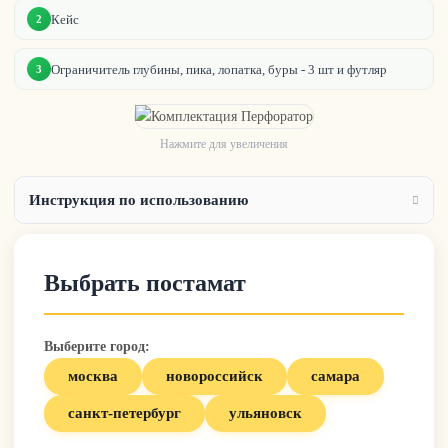
Кейс
2
Ограничитель глубины, пика, лопатка, буры - 3 шт и футляр
3
Нажмите для увеличения
Инструкция по использованию
Выбрать постамат
Выберите город:
москва
новороссийск
самара
санкт-петербург
ульяновск