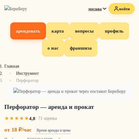
москва
войти
арендовать
карта
вопросы
профиль
о нас
франшиза
Главная
Инструмент
Перфоратор
Перфоратор — аренда и прокат
4,8
· 71 оценка
от 18 ₽/час
Время аренды и цены