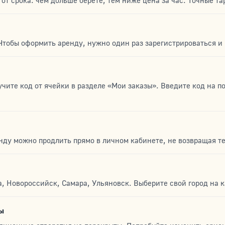
т от срока: чем дольше берёте, тем ниже цена за час. Точные 
Чтобы оформить аренду, нужно один раз зарегистрироваться и
учите код от ячейки в разделе «Мои заказы». Введите код на п
нду можно продлить прямо в личном кабинете, не возвращая те
а, Новороссийск, Самара, Ульяновск. Выберите свой город на 
ры