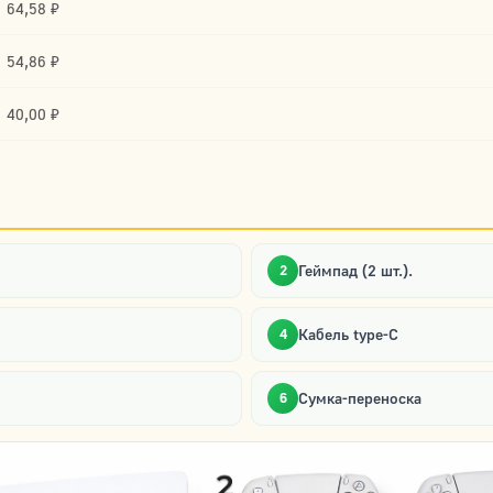
64,58 ₽
54,86 ₽
40,00 ₽
Геймпад (2 шт.).
2
Кабель type-C
4
Сумка-переноска
6