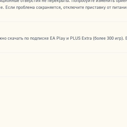
иляционные отверстия не перекрыты. Попробуйте изменить орие
е. Если проблема сохраняется, отключите приставку от питания
о скачать по подписке EA Play и PLUS Extra (более 300 игр). 