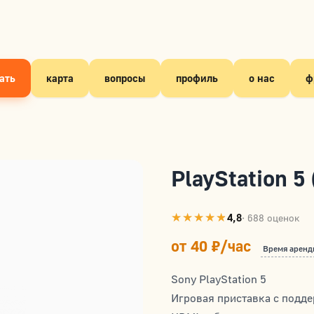
ать
карта
вопросы
профиль
о нас
ф
PlayStation 5
4,8
· 688 оценок
от 40 ₽/час
Время аренд
Sony PlayStation 5
Игровая приставка с подде