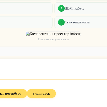
4
HDMI кабель
6
Сумка-переноска
Нажмите для увеличения
кт-петербург
ульяновск