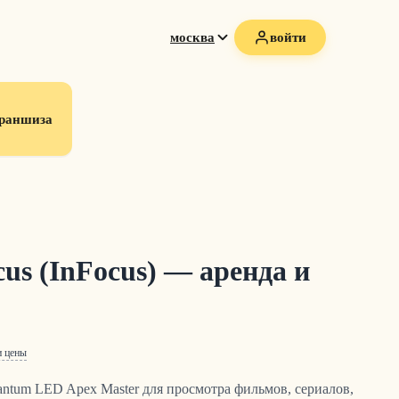
москва
войти
раншиза
cus (InFocus) — аренда и
и цены
antum LED Apex Master для просмотра фильмов, сериалов,