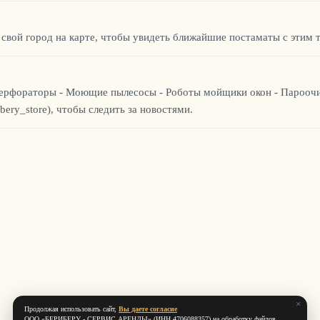
 свой город на карте, чтобы увидеть ближайшие постаматы с этим 
 - Перфораторы - Моющие пылесосы - Роботы мойщики окон - Парооч
bery_store), чтобы следить за новостями.
×
Продолжая использовать сайт,
Вы даете согласие
ООО «БЕРИБЕРУ ‑ СЕРВИС АРЕНДЫ» (ИНН 4706088357) на обработку файлов