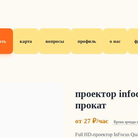
ать
карта
вопросы
профиль
о нас
ф
проектор info
прокат
от 27 ₽/час
Время аренды 
Full HD-проектор InFocus Qu