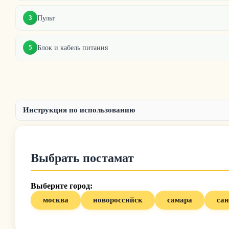
3
Пульт
5
Блок и кабель питания
Инструкция по использованию
Выбрать постамат
Выберите город:
москва
новороссийск
самара
сан