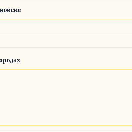
новске
ородах