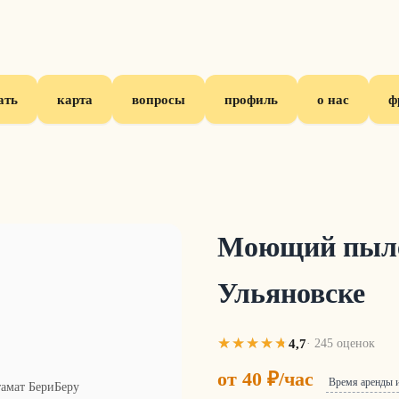
ать
карта
вопросы
профиль
о нас
ф
Моющий пылес
Ульяновске
4,7
· 245 оценок
от 40 ₽/час
Время аренды 