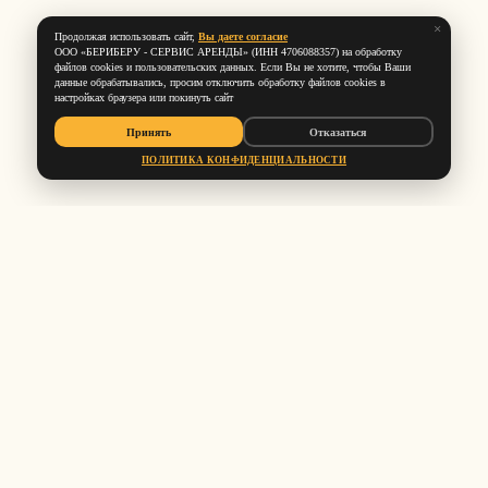
×
Продолжая использовать сайт,
Вы даете согласие
ООО «БЕРИБЕРУ ‑ СЕРВИС АРЕНДЫ» (ИНН 4706088357) на обработку
файлов cookies и пользовательских данных. Если Вы не хотите, чтобы Ваши
данные обрабатывались, просим отключить обработку файлов cookies в
настройках браузера или покинуть сайт
Принять
Отказаться
ПОЛИТИКА КОНФИДЕНЦИАЛЬНОСТИ