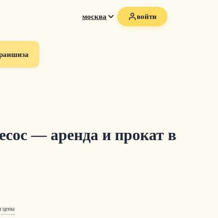
москва
войти
раншиза
ос — аренда и прокат в
и цены