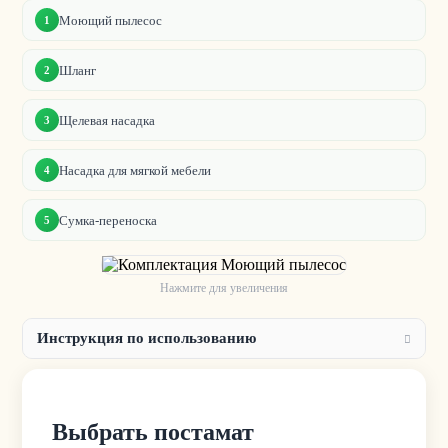
Моющий пылесос
1
Шланг
2
Щелевая насадка
3
Насадка для мягкой мебели
4
Сумка-переноска
5
Нажмите для увеличения
Инструкция по использованию
Выбрать постамат